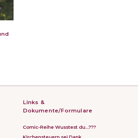
und
Links &
Dokumente/Formulare
Comic-Reihe Wusstest du…???
Kirchensteuern sei Dank