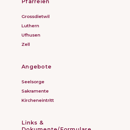
Pfarreien
Grossdietwil
Luthern
Ufhusen
Zell
Angebote
Seelsorge
Sakramente
Kircheneintritt
Links &
Dokumente/Formulare