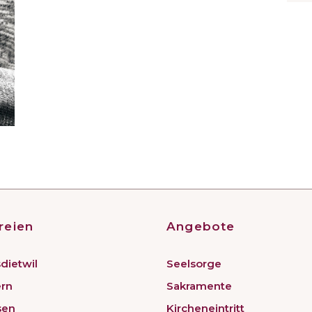
reien
Angebote
dietwil
Seelsorge
ern
Sakramente
sen
Kircheneintritt