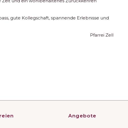
e Zeit und ein wohlbehaltenes Zurückkehren
ass, gute Kollegschaft, spannende Erlebnisse und
Pfarrei Zell
reien
Angebote