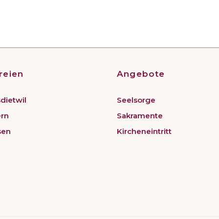
reien
Angebote
dietwil
Seelsorge
ern
Sakramente
sen
Kircheneintritt