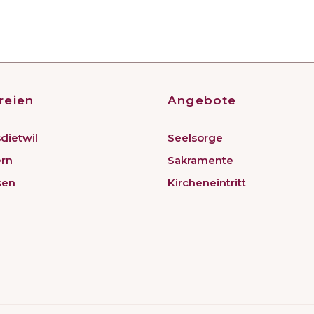
reien
Angebote
dietwil
Seelsorge
ern
Sakramente
sen
Kircheneintritt