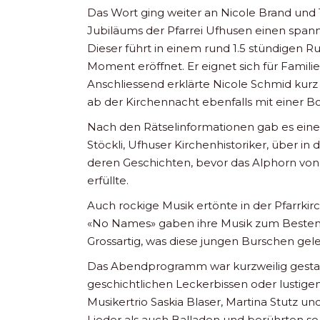
Das Wort ging weiter an Nicole Brand und 
Jubiläums der Pfarrei Ufhusen einen spanne
Dieser führt in einem rund 1.5 stündigen R
Moment eröffnet. Er eignet sich für Familien
Anschliessend erklärte Nicole Schmid kurz 
ab der Kirchennacht ebenfalls mit einer Box
Nach den Rätselinformationen gab es eine
Stöckli, Ufhuser Kirchenhistoriker, über 
deren Geschichten, bevor das Alphorn von
erfüllte.
Auch rockige Musik ertönte in der Pfarrkir
«No Names» gaben ihre Musik zum Besten 
Grossartig, was diese jungen Burschen gele
Das Abendprogramm war kurzweilig gestal
geschichtlichen Leckerbissen oder lustigen
Musikertrio Saskia Blaser, Martina Stutz u
Lieder als auch Balladen und berührten 