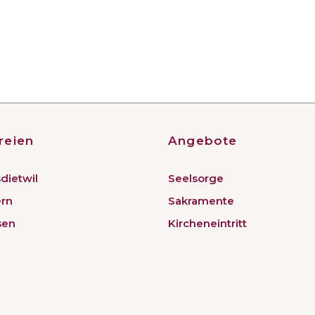
reien
Angebote
dietwil
Seelsorge
ern
Sakramente
sen
Kircheneintritt