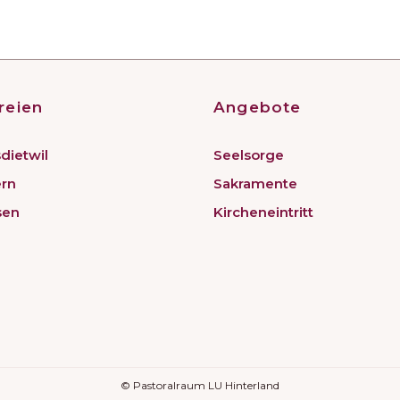
reien
Angebote
dietwil
Seelsorge
ern
Sakramente
sen
Kircheneintritt
© Pastoralraum LU Hinterland