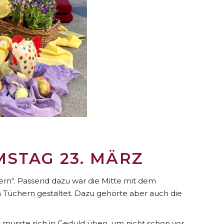
MSTAG 23. MÄRZ
tern“. Passend dazu war die Mitte mit dem
 Tüchern gestaltet. Dazu gehörte aber auch die
s musste sich in Geduld üben, um nicht schon vor