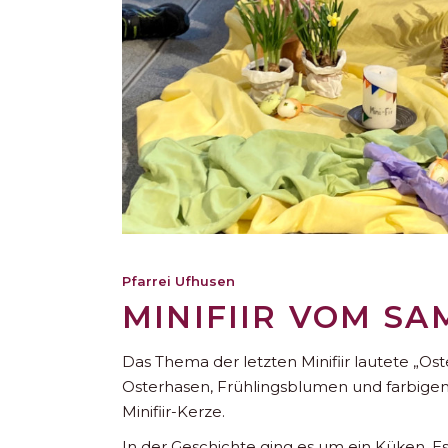
Pfarrei Ufhusen
MINIFIIR VOM SA
Das Thema der letzten Minifiir lautete „Os
Osterhasen, Frühlingsblumen und farbigen
Minifiir-Kerze.
In der Geschichte ging es um ein Küken. E