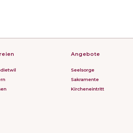
reien
Angebote
dietwil
Seelsorge
ern
Sakramente
sen
Kircheneintritt