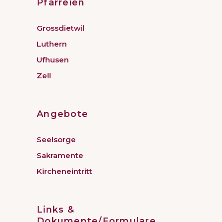
Pfarreien
Grossdietwil
Luthern
Ufhusen
Zell
Angebote
Seelsorge
Sakramente
Kircheneintritt
Links &
Dokumente/Formulare