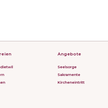
reien
Angebote
dietwil
Seelsorge
ern
Sakramente
sen
Kircheneintritt