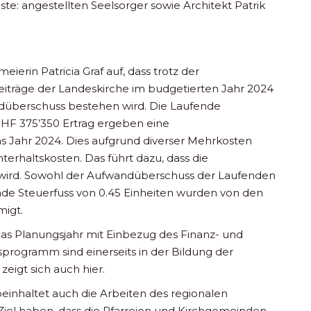
te: angestellten Seelsorger sowie Architekt Patrik
erin Patricia Graf auf, dass trotz der
eiträge der Landeskirche im budgetierten Jahr 2024
ndüberschuss bestehen wird. Die Laufende
HF 375’350 Ertrag ergeben eine
 Jahr 2024. Dies aufgrund diverser Mehrkosten
erhaltskosten. Das führt dazu, dass die
wird. Sowohl der Aufwandüberschuss der Laufenden
de Steuerfuss von 0.45 Einheiten wurden von den
igt.
s Planungsjahr mit Einbezug des Finanz- und
programm sind einerseits in der Bildung der
eigt sich auch hier.
beinhaltet auch die Arbeiten des regionalen
iel haben, dass die Pfarreien und Kirchgemeinden