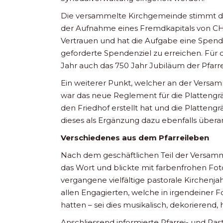
Die versammelte Kirchgemeinde stimmt de
der Aufnahme eines Fremdkapitals von CHF
Vertrauen und hat die Aufgabe eine Spe
geforderte Spendenziel zu erreichen. Für di
Jahr auch das 750 Jahr Jubiläum der Pfarr
Ein weiterer Punkt, welcher an der Ver
war das neue Reglement für die Plattengr
den Friedhof erstellt hat und die Platteng
dieses als Ergänzung dazu ebenfalls überar
Verschiedenes aus dem Pfarreileben
Nach dem geschäftlichen Teil der Versam
das Wort und blickte mit farbenfrohen Fot
vergangene vielfältige pastorale Kirchenj
allen Engagierten, welche in irgendeiner 
hatten – sei dies musikalisch, dekorierend, h
Anschliessend informierte Pfarrei- und Pas