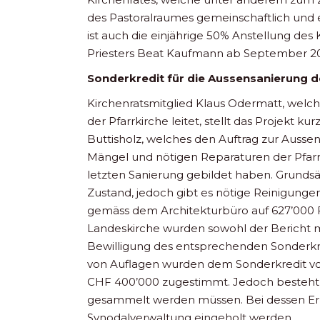
des Pastoralraumes gemeinschaftlich und ei
ist auch die einjährige 50% Anstellung de
Priesters Beat Kaufmann ab September 2
Sonderkredit für die Aussensanierung de
Kirchenratsmitglied Klaus Odermatt, welc
der Pfarrkirche leitet, stellt das Projekt ku
Buttisholz, welches den Auftrag zur Aussen
Mängel und nötigen Reparaturen der Pfarrk
letzten Sanierung gebildet haben. Grundsät
Zustand, jedoch gibt es nötige Reinigung
gemäss dem Architekturbüro auf 627’000 
Landeskirche wurden sowohl der Bericht m
Bewilligung des entsprechenden Sonderkre
von Auflagen wurden dem Sonderkredit v
CHF 400’000 zugestimmt. Jedoch besteht 
gesammelt werden müssen. Bei dessen Err
Synodalverwaltung eingeholt werden.