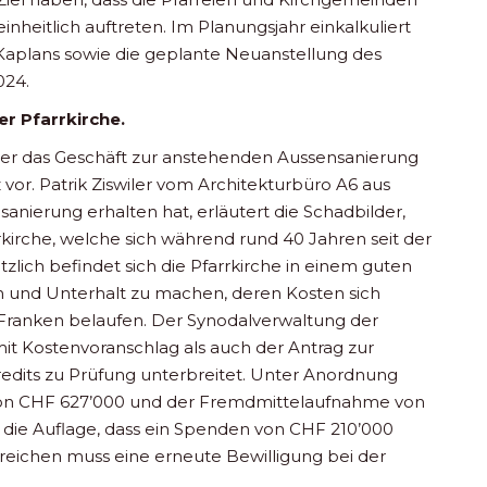
nheitlich auftreten. Im Planungsjahr einkalkuliert
s Kaplans sowie die geplante Neuanstellung des
024.
r Pfarrkirche.
her das Geschäft zur anstehenden Aussensanierung
rz vor. Patrik Ziswiler vom Architekturbüro A6 aus
sanierung erhalten hat, erläutert die Schadbilder,
irche, welche sich während rund 40 Jahren seit der
zlich befindet sich die Pfarrkirche in einem guten
en und Unterhalt zu machen, deren Kosten sich
Franken belaufen. Der Synodalverwaltung der
it Kostenvoranschlag als auch der Antrag zur
dits zu Prüfung unterbreitet. Unter Anordnung
on CHF 627’000 und der Fremdmittelaufnahme von
die Auflage, dass ein Spenden von CHF 210’000
eichen muss eine erneute Bewilligung bei der