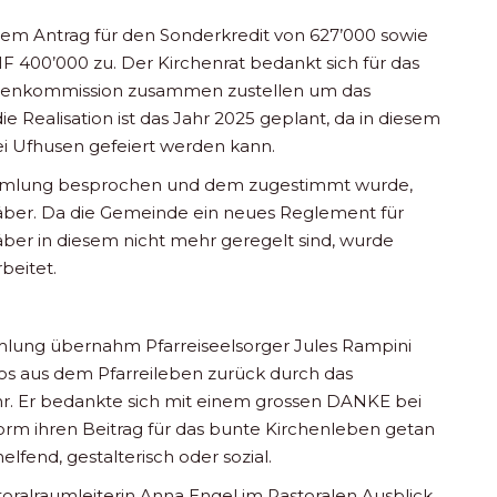
m Antrag für den Sonderkredit von 627’000 sowie
 400’000 zu. Der Kirchenrat bedankt sich für das
ndenkommission zusammen zustellen um das
e Realisation ist das Jahr 2025 geplant, da in diesem
ei Ufhusen gefeiert werden kann.
sammlung besprochen und dem zugestimmt wurde,
äber. Da die Gemeinde ein neues Reglement für
räber in diesem nicht mehr geregelt sind, wurde
beitet.
mlung übernahm Pfarreiseelsorger Jules Rampini
os aus dem Pfarreileben zurück durch das
ahr. Er bedankte sich mit einem grossen DANKE bei
Form ihren Beitrag für das bunte Kirchenleben getan
elfend, gestalterisch oder sozial.
toralraumleiterin Anna Engel im Pastoralen Ausblick