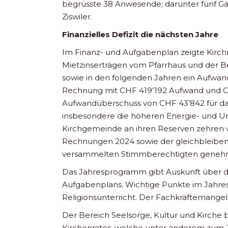
begrüsste 38 Anwesende; darunter fünf Gäs
Ziswiler.
Finanzielles Defizit die nächsten Jahre
Im Finanz- und Aufgabenplan zeigte Kirchmei
Mietzinserträgen vom Pfarrhaus und der B
sowie in den folgenden Jahren ein Aufwa
Rechnung mit CHF 419’192 Aufwand und C
Aufwandüberschuss von CHF 43’842 für das
insbesondere die höheren Energie- und Unt
Kirchgemeinde an ihren Reserven zehren 
Rechnungen 2024 sowie der gleichbleiben
versammelten Stimmberechtigten genehm
Das Jahresprogramm gibt Auskunft über da
Aufgabenplans. Wichtige Punkte im Jahres
Religionsunterricht. Der Fachkräftemangel z
Der Bereich Seelsorge, Kultur und Kirche 
Kirchenrates, welche unter anderem zum Z