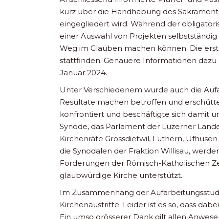
kurz über die Handhabung des Sakraments
eingegliedert wird. Während der obligator
einer Auswahl von Projekten selbstständig e
Weg im Glauben machen können. Die erste
stattfinden. Genauere Informationen dazu 
Januar 2024.
Unter Verschiedenem wurde auch die Aufar
Resultate machen betroffen und erschütte
konfrontiert und beschäftigte sich damit
Synode, das Parlament der Luzerner Landes
Kirchenräte Grossdietwil, Luthern, Ufhusen
die Synodalen der Fraktion Willisau, wer
Forderungen der Römisch-Katholischen Zen
glaubwürdige Kirche unterstützt.
Im Zusammenhang der Aufarbeitungsstudi
Kirchenaustritte. Leider ist es so, dass da
Ein umso grösserer Dank gilt allen Anwese