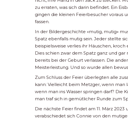
nicht, ihre Hand in den Sack zu stecken. 
zu erraten, was sich darin befindet. Ein E
gingen die kleinen Feierbesucher voraus un
fassen.
In der Bildergeschichte «mutig, mutig» mu
Spatz ebenfalls mutig sein. Jeder stellte 
beispielsweise verlies ihr Häuschen, kroch
Dies schien zwar dem Spatz ganz und gar nic
bereits bei der Geburt verlassen. Die ander
Meisterleistung. Und so wurde allen bewuss
Zum Schluss der Feier überlegten alle z
kann: Vielleicht beim Metzger, wenn man l
wenn man ins Wasser springen darf? Die Ki
man traf sich in gemütlicher Runde zum Sp
Die nächste Feier findet am 11. März 2023
verabschiedet sich Connie von den mutige