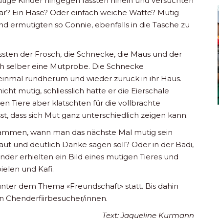
Mutige Kinder hingegen fassten hinein und versuchten
isbär? Ein Hase? Oder einfach weiche Watte? Mutig
d ermutigten so Connie, ebenfalls in die Tasche zu
ssten der Frosch, die Schnecke, die Maus und der
sich selber eine Mutprobe. Die Schnecke
 einmal rundherum und wieder zurück in ihr Haus.
ht mutig, schliesslich hatte er die Eierschale
en Tiere aber klatschten für die vollbrachte
t, dass sich Mut ganz unterschiedlich zeigen kann.
usammen, wann man das nächste Mal mutig sein
aut und deutlich Danke sagen soll? Oder in der Badi,
nder erhielten ein Bild eines mutigen Tieres und
ielen und Kafi.
 unter dem Thema «Freundschaft» statt. Bis dahin
n Chenderfiirbesucher/innen.
Text: Jaqueline Kurmann