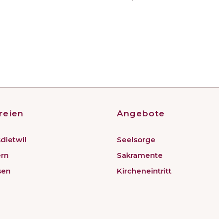
reien
Angebote
dietwil
Seelsorge
ern
Sakramente
sen
Kircheneintritt